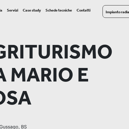
da
Servizi
Case study
Schede tecniche
Contatti
Impianto radi
GRITURISMO
A MARIO E
OSA
Gussago, BS