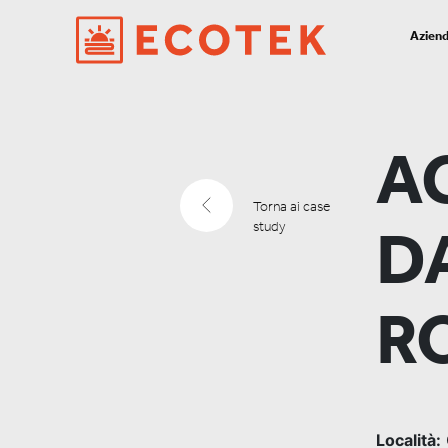
Azien
A
Torna ai case
study
D
R
Località: