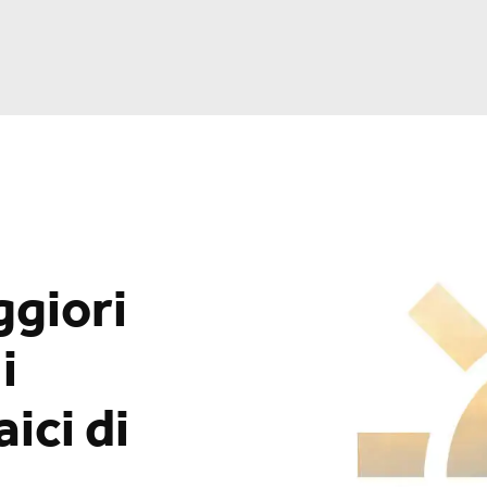
ggiori
i
ici di