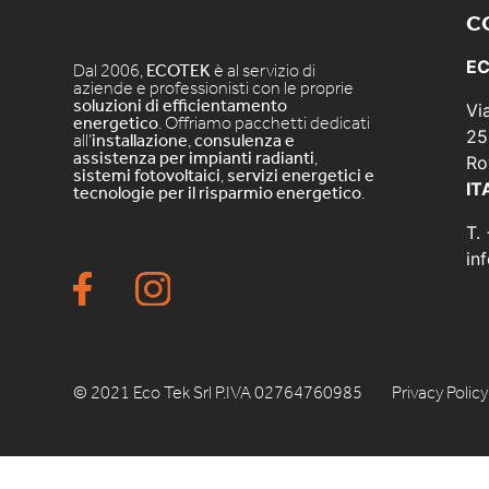
C
EC
Dal 2006,
ECOTEK
è al servizio di
aziende e professionisti con le proprie
soluzioni di efficientamento
Vi
energetico
. Offriamo pacchetti dedicati
25
all’
installazione
,
consulenza e
assistenza per impianti radianti
,
Ro
sistemi fotovoltaici
,
servizi energetici e
IT
tecnologie per il risparmio energetico
.
T.
in
© 2021 Eco Tek Srl P.IVA 02764760985
Privacy Policy