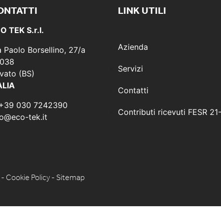
ONTATTI
LINK UTILI
O TEK S.r.l.
Azienda
a Paolo Borsellino, 27/a
038
Servizi
vato (BS)
ALIA
Contatti
 +39 030 7242390
Contributi ricevuti FESR 21
fo@eco-tek.it
-
Cookie Policy
-
Sitemap