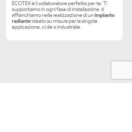
ECOTEK è il collaboratore perfetto per te. Ti
supportiamo in ogni fase di installazione, ti
affianchiamo nella realizzazione di un
impianto
radiante
ideato su misura per la singola
applicazione, civile o industriale.
Per l’
impianto
radiante
in una nuova
costruzione
, affidati a ECOTEK. Insieme