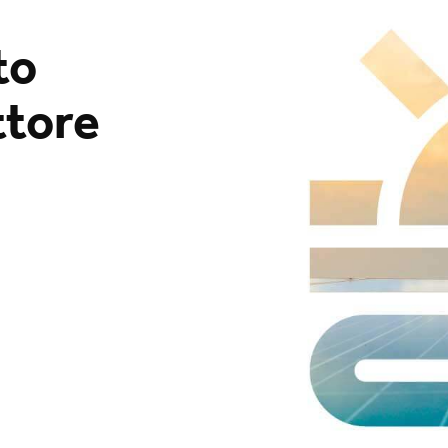
to
ttore