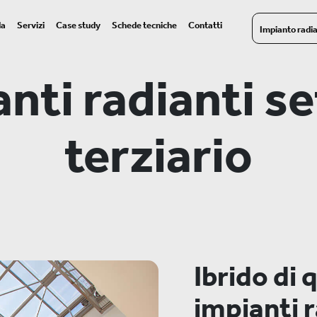
da
Servizi
Case study
Schede tecniche
Contatti
Impianto radi
nti radianti s
terziario
Ibrido di q
impianti r