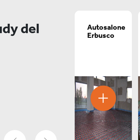
udy del
Archivio
Autosalone
di Stato
Erbusco