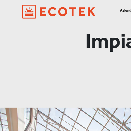
Azien
Impia