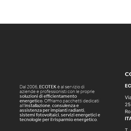
C
EC
Dal 2006,
ECOTEK
è al servizio di
aziende e professionisti con le proprie
soluzioni di efficientamento
Vi
energetico
. Offriamo pacchetti dedicati
25
all’
installazione
,
consulenza e
assistenza per impianti radianti
,
Ro
sistemi fotovoltaici
,
servizi energetici e
IT
tecnologie per il risparmio energetico
.
T.