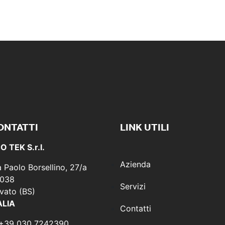
ONTATTI
LINK UTILI
O TEK S.r.l.
Azienda
a Paolo Borsellino, 27/a
038
Servizi
vato (BS)
ALIA
Contatti
 +39 030 7242390