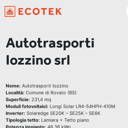
Autotrasporti
Iozzino srl
Nome:
Autotrasporti Iozzino
Località:
Comune di Rovato (BS)
Superficie:
231,4 mq
Moduli fotovoltaici:
Longi Solar LR4-54HPH-410M
Inverter:
Solaredge SE20K – SE25K – SE6K
Tipologia tetto:
Lamiera + Tetto piano
Potenza impianto:
48,38 kWp