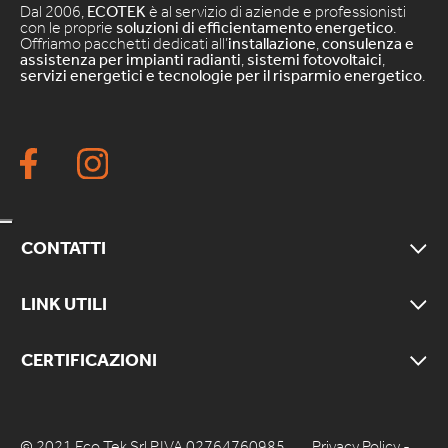
Dal 2006,
ECOTEK
è al servizio di aziende e professionisti
con le proprie
soluzioni di efficientamento energetico
.
Offriamo pacchetti dedicati all’
installazione
,
consulenza e
assistenza per impianti radianti
,
sistemi fotovoltaici
,
servizi energetici e tecnologie per il risparmio energetico
.
CONTATTI
LINK UTILI
CERTIFICAZIONI
© 2021 Eco Tek Srl P.IVA 02764760985
Privacy Policy
-