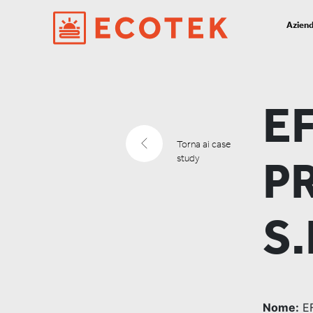
Azien
E
Torna ai case
study
P
S.
Nome:
EF