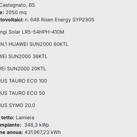
Castegnato, BS
e:
2050 mq
tovoltaici:
n. 648 Risen Energy SYP230S
ongi Solar LR5-54HPH-410M
N.1 HUAWEI SUN2000 60KTL
WEI SUN2000 36KTL
WEI SUN2000 20KTL
NIUS TAURO ECO 100
NIUS TAURO ECO 50
IUS SYMO 20.0
 tetto:
Lamiera
impianto:
348,3 kWp
ne annua:
431.967,23 kWh