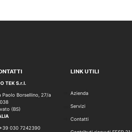
ONTATTI
LINK UTILI
O TEK S.r.l.
Azienda
a Paolo Borsellino, 27/a
038
Servizi
vato (BS)
ALIA
Contatti
 +39 030 7242390