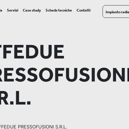
da
Servizi
Case study
Schede tecniche
Contatti
Impianto radi
FFEDUE
RESSOFUSION
R.L.
FEDUE PRESSOFUSIONI S.R.L.