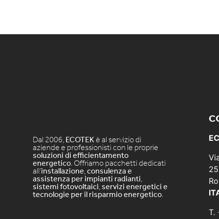
C
EC
Dal 2006,
ECOTEK
è al servizio di
aziende e professionisti con le proprie
soluzioni di efficientamento
Vi
energetico
. Offriamo pacchetti dedicati
25
all’
installazione
,
consulenza e
assistenza per impianti radianti
,
Ro
sistemi fotovoltaici
,
servizi energetici e
IT
tecnologie per il risparmio energetico
.
T.