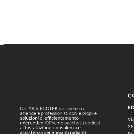
C
EC
Dal 2006,
ECOTEK
è al servizio di
aziende e professionisti con le proprie
soluzioni di efficientamento
Vi
energetico
. Offriamo pacchetti dedicati
25
all’
installazione
,
consulenza e
assistenza per impianti radianti
,
Ro