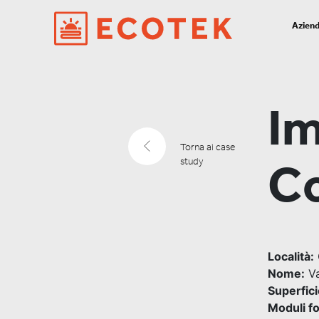
Azien
Im
Torna ai case
study
Co
Località:
Nome:
Va
Superfici
Moduli fo