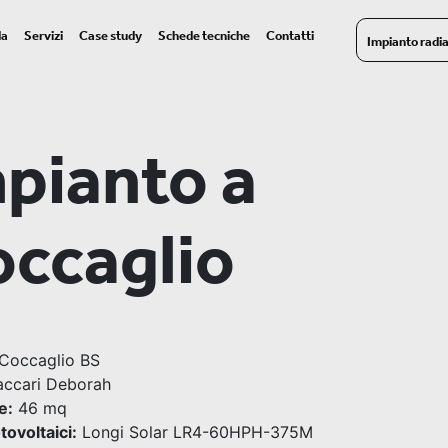
da
Servizi
Case study
Schede tecniche
Contatti
Impianto radi
pianto a
ccaglio
Coccaglio BS
ccari Deborah
e:
46 mq
tovoltaici:
Longi Solar LR4-60HPH-375M