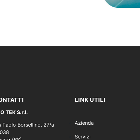
ONTATTI
LINK UTILI
O TEK S.r.l.
Azienda
a Paolo Borsellino, 27/a
038
Servizi
vato (BS)