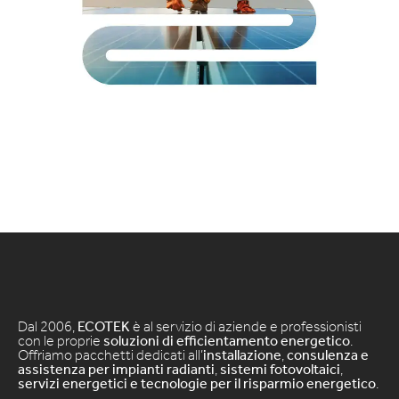
Dal 2006,
ECOTEK
è al servizio di aziende e professionisti
con le proprie
soluzioni di efficientamento energetico
.
Offriamo pacchetti dedicati all’
installazione
,
consulenza e
assistenza per impianti radianti
,
sistemi fotovoltaici
,
servizi energetici e tecnologie per il risparmio energetico
.