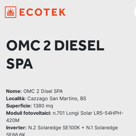
OMC 2 DIESEL
SPA
Nome:
OMC 2 Disel SPA
Località:
Cazzago San Martino, BS
Superficie:
1380 mq
Moduli fotovoltaici:
n.701 Longi Solar LR5-54HPH-
420M
Inverter:
N.2 Solaredge SE100K + N.1 Solaredge
SE66.6K