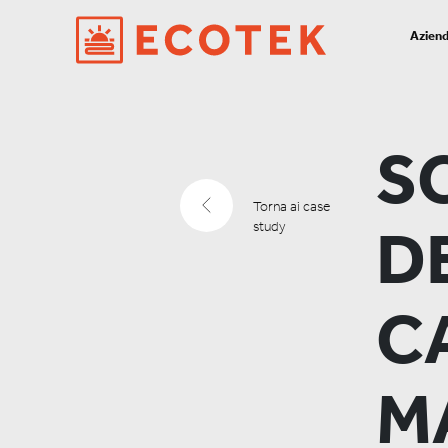
Azien
S
Torna ai case
study
D
C
M