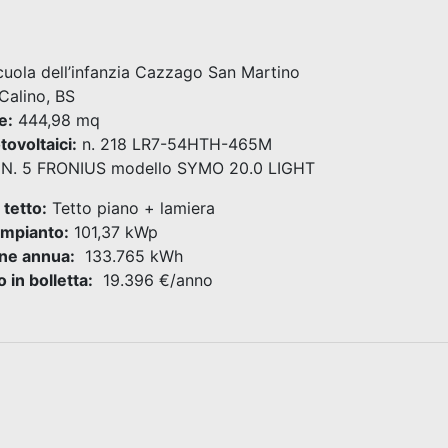
uola dell’infanzia Cazzago San Martino
Calino, BS
e:
444,98 mq
tovoltaici:
n. 218 LR7-54HTH-465M
N. 5 FRONIUS modello SYMO 20.0 LIGHT
 tetto:
Tetto piano + lamiera
impianto:
101,37 kWp
ne annua:
133.765 kWh
 in bolletta:
19.396 €/anno