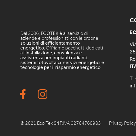
C
EC
Dal 2006,
ECOTEK
è al servizio di
aziende e professionisti con le proprie
soluzioni di efficientamento
Vi
energetico
. Offriamo pacchetti dedicati
25
all’
installazione
,
consulenza e
assistenza per impianti radianti
,
Ro
sistemi fotovoltaici
,
servizi energetici e
IT
tecnologie per il risparmio energetico
.
T.
in
© 2021 Eco Tek Srl P.IVA 02764760985
Privacy Policy