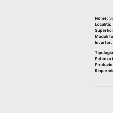
Nome:
Sc
Località:
Superfici
Moduli fo
Inverter:
Tipologia
Potenza 
Produzio
Risparmio