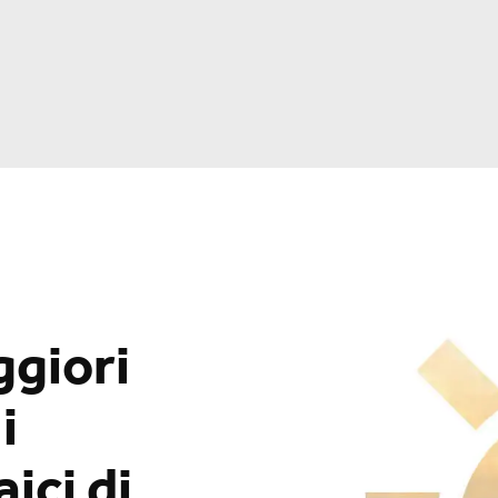
ggiori
i
ici di