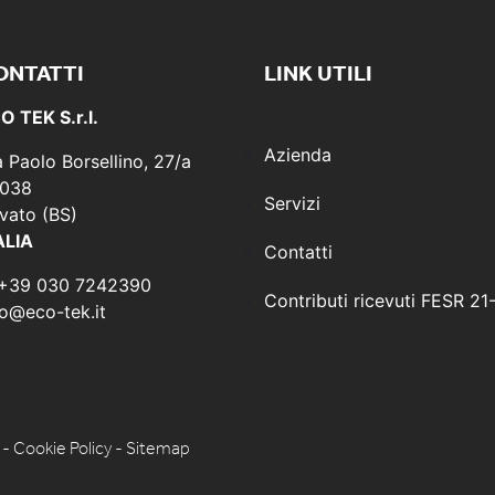
ONTATTI
LINK UTILI
O TEK S.r.l.
Azienda
a Paolo Borsellino, 27/a
038
Servizi
vato (BS)
ALIA
Contatti
 +39 030 7242390
Contributi ricevuti FESR 21
fo@eco-tek.it
-
Cookie Policy
-
Sitemap