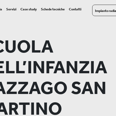
da
Servizi
Case study
Schede tecniche
Contatti
Impianto radi
CUOLA
ELL’INFANZIA
AZZAGO SAN
ARTINO