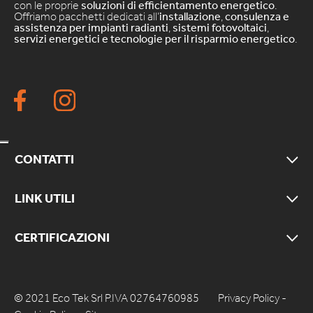
con le proprie
soluzioni di efficientamento energetico
.
Offriamo pacchetti dedicati all’
installazione
,
consulenza e
assistenza per impianti radianti
,
sistemi fotovoltaici
,
servizi energetici e tecnologie per il risparmio energetico
.
CONTATTI
LINK UTILI
CERTIFICAZIONI
© 2021 Eco Tek Srl P.IVA 02764760985
Privacy Policy
-