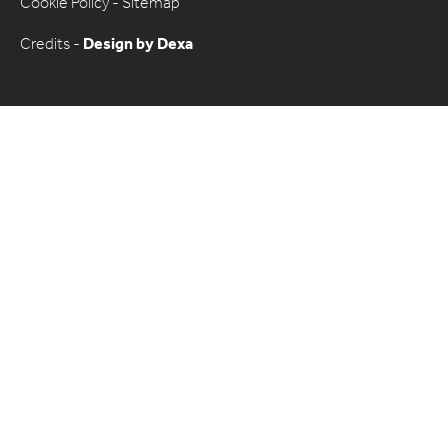
Cookie Policy
-
Sitemap
Credits -
Design by Dexa